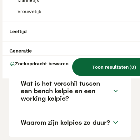
Mannelijk
Vrouwelijk
Hoe oud wordt een
Australische kelpie
Leeftijd
gemiddeld?
Generatie
Zijn kelpies slim?
Zoekopdracht bewaren
Toon resultaten
(
0
)
Wat is het verschil tussen
een bench kelpie en een
working kelpie?
Waarom zijn kelpies zo duur?