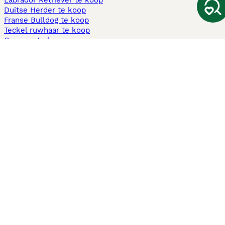
Labrador Retriever te koop
Duitse Herder te koop
Franse Bulldog te koop
Teckel ruwhaar te koop
Cavapoo te koop
Andere populaire pagina's
Honden te koop in Amsterdam
Pups te koop Limburg​
Pups te koop Friesland​
Honden te koop in Gelderland
Honden te koop in Den Haag
Honden te koop in Enschede
Adopteer hond in Nederland
Informatie
Over ons
Privacybeleid
Support
Pers
Voorwaarden
Pups verkopen