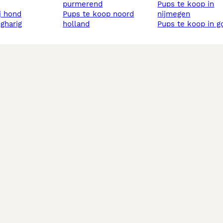
purmerend
pups te koop in
ij hond
pups te koop noord
nijmegen
ngharig
holland
pups te koop in g