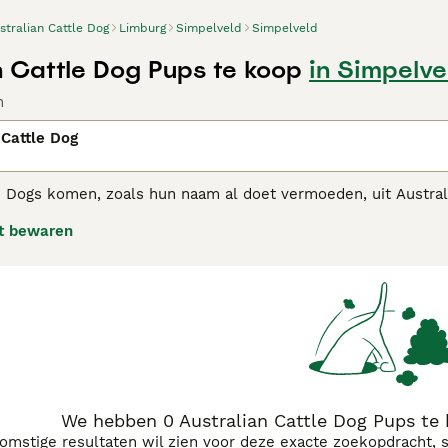
stralian Cattle Dog
Limburg
Simpelveld
Simpelveld
n Cattle Dog Pups te koop
in Simpelve
n
 Cattle Dog
le Dogs komen, zoals hun naam al doet vermoeden, uit Austra
rke karakter, uithoudingsvermogen en het vermogen om lange t
t bewaren
n als gezinshond, niet alleen in Australië, maar ook in ande
alian Cattle Dog adviespagina
voor informatie over dit honden
We hebben 0 Australian Cattle Dog Pups te
komstige resultaten wil zien voor deze exacte zoekopdracht, 