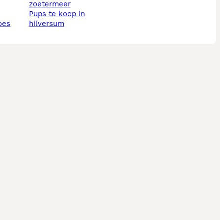
zoetermeer
pups te koop in
oes
hilversum