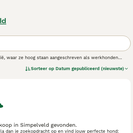
ld
lië, waar ze hoog staan aangeschreven als werkhonden
ijd te werken. In de loop der jaren zijn deze honden snel
Sorteer op
Datum gepubliceerd (nieuwste)
re delen van de wereld.
ras.
 koop in Simpelveld gevonden.
sla dan je zoekopdracht op en vind jouw perfecte hond: