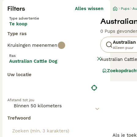
Filters
Alles wissen
Pups
Au
Type advertentie
Australia
Te koop
0 Pups gevonde
Type ras
Australian
Kruisingen meenemen
Alleen puur
Ras
Australian Catt
Australian Cattle Dog
dankzij hun ste
Zoekopdrach
populair geworde
Uw locatie
Lees onze
Austr
Afstand tot jou
Trefwoord
Als je toe