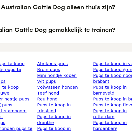
Australian Cattle Dog alleen thuis zijn?
alian Cattle Dog gemakkelijk te trainen?
pups te koop
abrikoos pups
pups te koop in v
bruin pups
pups te koop gro
mini hondje kopen
pups te koop noord
ups
wit pups
brabant
s te koop
volwassen honden
pups te koop in
lauwe
teef hond
barneveld
ier nestje pups
reu hond
pups te koop in b
ig pups
pups te koop in
pups te koop fle
et stamboom
friesland
pups te koop in
ps
pups te koop in
rotterdam
ups
drenthe
pups te koop in
pups te koop in
hardenberg