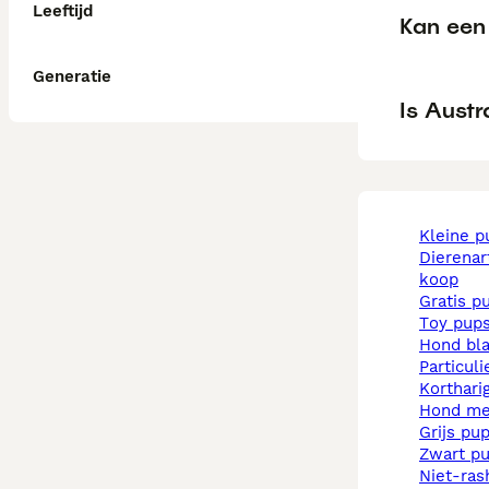
Leeftijd
Kan een 
Generatie
Is Austr
kleine 
dierenarts pups te
koop
gratis p
toy pup
hond b
particul
korthar
hond m
grijs pu
zwart p
niet-rashonden pups te