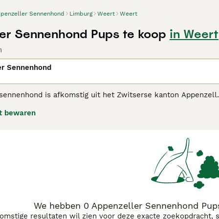
penzeller Sennenhond
Limburg
Weert
Weert
er Sennenhond Pups te koop
in Weert
n
er Sennenhond
sennenhond is afkomstig uit het Zwitserse kanton Appenzell. 
e in de Zwitserse Alpen en speciaal in het kanton Appenzell
t bewaren
. Zij behoren samen met de Berner Sennenhond, Grote Zwitse
en we dezelfde kenmerken terug: driekleurig, harmonisch, z
zeller Sennenhond adviespagina voor informatie over dit ho
We hebben 0 Appenzeller Sennenhond Pups
komstige resultaten wil zien voor deze exacte zoekopdracht, 