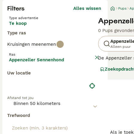
Filters
Alles wissen
Pups
Ap
Type advertentie
Appenzell
Te koop
0 Pups gevonde
Type ras
Appenzell
Kruisingen meenemen
Alleen puur
Ras
De Appenzeller 
Appenzeller Sennenhond
boerenhonden di
Zoekopdrach
en als waakhond
Uw locatie
Sennenhonden zi
Lees onze Appen
Afstand tot jou
Trefwoord
Als je toe