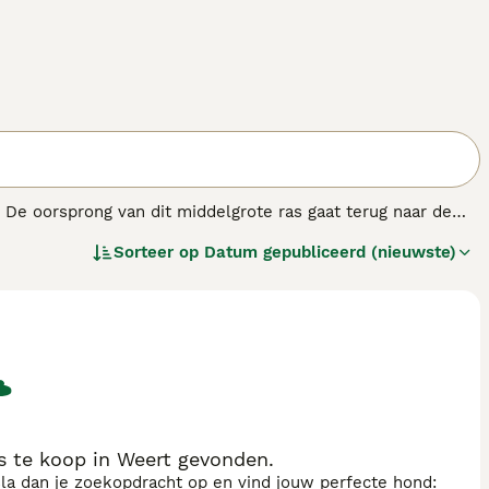
De oorsprong van dit middelgrote ras gaat terug naar de
 van oudsher gebruikt werden als veedrijvers en -hoeders
Sorteer op
Datum gepubliceerd (nieuwste)
r en Entlebucher tot de vier Sennenhondenrassen. Bij alle
elfverzekerd en onbevreesd.
ndenras.
 te koop in Weert gevonden.
sla dan je zoekopdracht op en vind jouw perfecte hond: