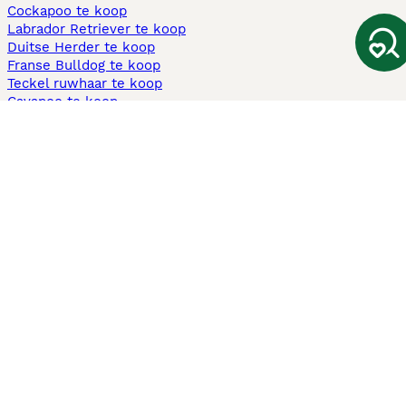
Cockapoo te koop
Labrador Retriever te koop
Duitse Herder te koop
Franse Bulldog te koop
Teckel ruwhaar te koop
Cavapoo te koop
Andere populaire pagina's
Honden te koop in Amsterdam
Pups te koop Limburg​
Pups te koop Friesland​
Honden te koop in Gelderland
Honden te koop in Den Haag
Honden te koop in Enschede
Adopteer hond in Nederland
Informatie
Over ons
Privacybeleid
Support
Pers