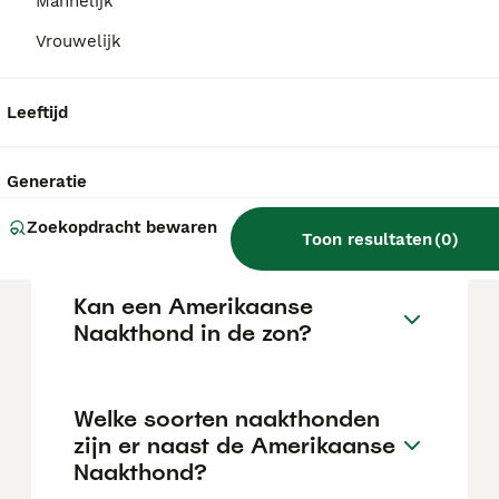
de aanschafprijs aan de hogere kant ligt.
Mannelijk
Vrouwelijk
Zijn Amerikaanse naakte
terriërs goede huisdieren?
Leeftijd
Generatie
Hoe is het karakter van een
Amerikaanse Naakthond?
Zoekopdracht bewaren
Toon resultaten
(
0
)
Kan een Amerikaanse
Naakthond in de zon?
Welke soorten naakthonden
zijn er naast de Amerikaanse
Naakthond?