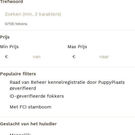
Trefwoord
We hebben 0 Amerikaanse Naakthond Pups
0/100 tekens
te koop in Maassluis gevonden.
Als je toekomstige resultaten wil zien voor deze 
Prijs
exacte zoekopdracht, sla dan je zoekopdracht op en 
vind jouw perfecte hond:
Min Prijs
Max Prijs
€
€
Zoekopdracht bewaren
Populaire filters
FAQ's
Raad van Beheer kennelregistratie door PuppyPlaats
geverifieerd
ID-geverifieerde fokkers
Wat kost een Amerikaanse
Met FCI stamboom
naakthond?
De Amerikaanse naakthond is een bijzonder
Geslacht van het huisdier
ras dat niet breed beschikbaar is, waardoor