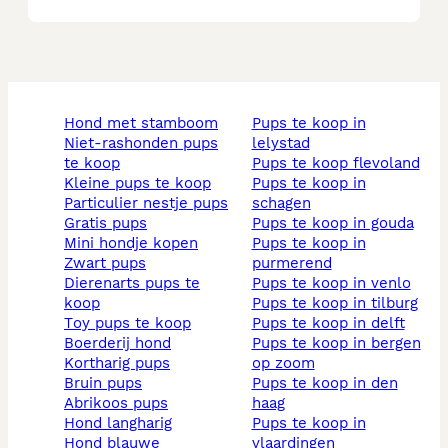
hond met stamboom
pups te koop in
niet-rashonden pups
lelystad
te koop
pups te koop flevoland
kleine pups te koop
pups te koop in
particulier nestje pups
schagen
gratis pups
pups te koop in gouda
mini hondje kopen
pups te koop in
zwart pups
purmerend
dierenarts pups te
pups te koop in venlo
koop
pups te koop in tilburg
toy pups te koop
pups te koop in delft
boerderij hond
pups te koop in bergen
kortharig pups
op zoom
bruin pups
pups te koop in den
abrikoos pups
haag
hond langharig
pups te koop in
hond blauwe
vlaardingen