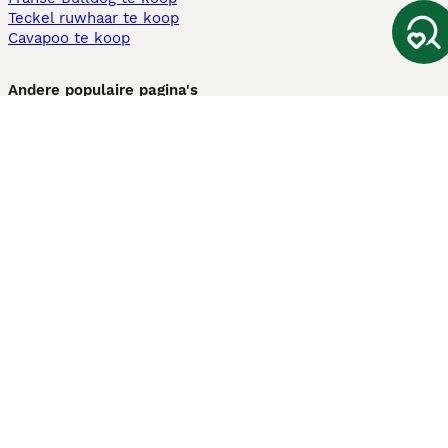
Teckel ruwhaar te koop
Cavapoo te koop
Andere populaire pagina's
Honden te koop in Amsterdam
Pups te koop Limburg​
Pups te koop Friesland​
Honden te koop in Gelderland
Honden te koop in Den Haag
Honden te koop in Enschede
Adopteer hond in Nederland
Informatie
Over ons
Privacybeleid
Support
Pers
Voorwaarden
Pups verkopen
Honden test