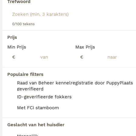
Trefwoord
We hebben 0 Amerikaanse Naakthond Pups
0/100 tekens
te koop in Breda gevonden.
Als je toekomstige resultaten wil zien voor deze 
Prijs
exacte zoekopdracht, sla dan je zoekopdracht op en 
vind jouw perfecte hond:
Min Prijs
Max Prijs
€
€
Zoekopdracht bewaren
Populaire filters
FAQ's
Raad van Beheer kennelregistratie door PuppyPlaats
geverifieerd
ID-geverifieerde fokkers
Wat kost een Amerikaanse
Met FCI stamboom
naakthond?
De Amerikaanse naakthond is een bijzonder
Geslacht van het huisdier
ras dat niet breed beschikbaar is, waardoor