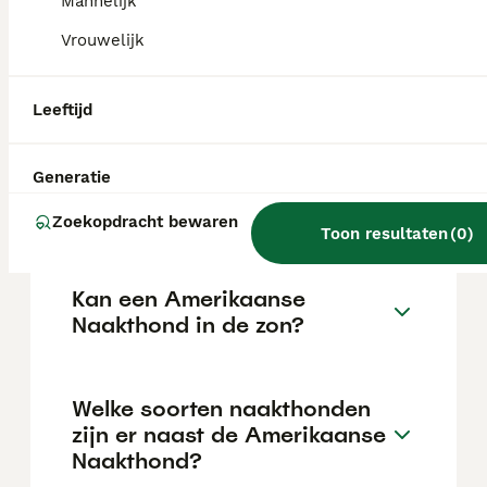
de aanschafprijs aan de hogere kant ligt.
Mannelijk
Vrouwelijk
Zijn Amerikaanse naakte
terriërs goede huisdieren?
Leeftijd
Generatie
Hoe is het karakter van een
Amerikaanse Naakthond?
Zoekopdracht bewaren
Toon resultaten
(
0
)
Kan een Amerikaanse
Naakthond in de zon?
Welke soorten naakthonden
zijn er naast de Amerikaanse
Naakthond?