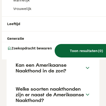
de aanschafprijs aan de hogere kant ligt.
Mannelijk
Vrouwelijk
Zijn Amerikaanse naakte
terriërs goede huisdieren?
Leeftijd
Generatie
Hoe is het karakter van een
Amerikaanse Naakthond?
Zoekopdracht bewaren
Toon resultaten
(
0
)
Kan een Amerikaanse
Naakthond in de zon?
Welke soorten naakthonden
zijn er naast de Amerikaanse
Naakthond?