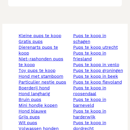
kleine pups te koop
pups te koop in
gratis pups
schagen
dierenarts pups te
pups te koop utrecht
koop
pups te koop in
niet-rashonden pups
friesland
te koop
pups te koop in venlo
toy pups te koop
pups te koop groningen
hond met stamboom
pups te koop in beek
particulier nestje pups
pups te koop flevoland
boerderij hond
pups te koop in
hond langharig
roosendaal
bruin pups
pups te koop in
mini hondje kopen
barneveld
hond blauwe
pups te koop in
grijs pups
harderwijk
wit pups
pups te koop in
volwassen honden
dordrecht