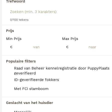
Trefwoord
We hebben 0 Amerikaanse Naakthond Pups
0/100 tekens
te koop in Asten gevonden.
Als je toekomstige resultaten wil zien voor deze 
Prijs
exacte zoekopdracht, sla dan je zoekopdracht op en 
vind jouw perfecte hond:
Min Prijs
Max Prijs
€
€
Zoekopdracht bewaren
Populaire filters
FAQ's
Raad van Beheer kennelregistratie door PuppyPlaats
geverifieerd
ID-geverifieerde fokkers
Wat kost een Amerikaanse
Met FCI stamboom
naakthond?
De Amerikaanse naakthond is een bijzonder
Geslacht van het huisdier
ras dat niet breed beschikbaar is, waardoor