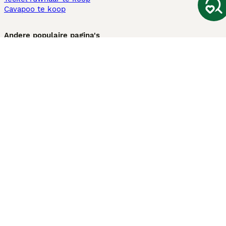
Cavapoo te koop
Andere populaire pagina's
Honden te koop in Amsterdam
Pups te koop Limburg​
Pups te koop Friesland​
Honden te koop in Gelderland
Honden te koop in Den Haag
Honden te koop in Enschede
Adopteer hond in Nederland
Informatie
Over ons
Privacybeleid
Support
Pers
Voorwaarden
Pups verkopen
Honden test