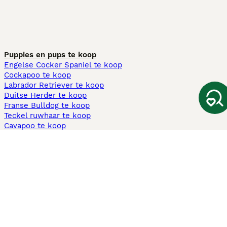
Puppies en pups te koop
Engelse Cocker Spaniel te koop
Cockapoo te koop
Labrador Retriever te koop
Duitse Herder te koop
Franse Bulldog te koop
Teckel ruwhaar te koop
Cavapoo te koop
Andere populaire pagina's
Honden te koop in Amsterdam
Pups te koop Limburg​
Pups te koop Friesland​
Honden te koop in Gelderland
Honden te koop in Den Haag
Honden te koop in Enschede
Adopteer hond in Nederland