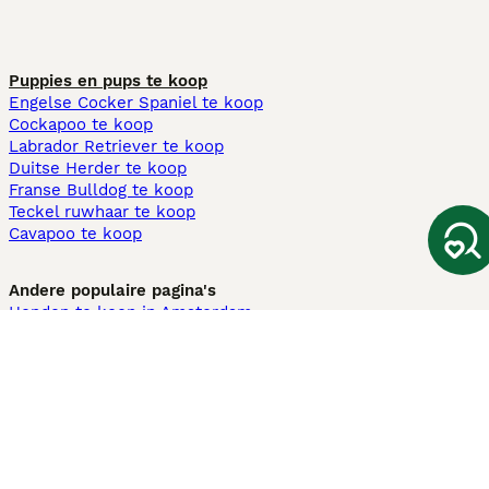
Puppies en pups te koop
Engelse Cocker Spaniel te koop
Cockapoo te koop
Labrador Retriever te koop
Duitse Herder te koop
Franse Bulldog te koop
Teckel ruwhaar te koop
Cavapoo te koop
Andere populaire pagina's
Honden te koop in Amsterdam
Pups te koop Limburg​
Pups te koop Friesland​
Honden te koop in Gelderland
Honden te koop in Den Haag
Honden te koop in Enschede
Adopteer hond in Nederland