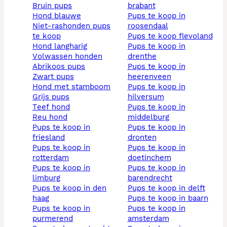
bruin pups
brabant
hond blauwe
pups te koop in
niet-rashonden pups
roosendaal
te koop
pups te koop flevoland
hond langharig
pups te koop in
volwassen honden
drenthe
abrikoos pups
pups te koop in
zwart pups
heerenveen
hond met stamboom
pups te koop in
grijs pups
hilversum
teef hond
pups te koop in
reu hond
middelburg
pups te koop in
pups te koop in
friesland
dronten
pups te koop in
pups te koop in
rotterdam
doetinchem
pups te koop in
pups te koop in
limburg
barendrecht
pups te koop in den
pups te koop in delft
haag
pups te koop in baarn
pups te koop in
pups te koop in
purmerend
amsterdam