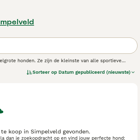
impelveld
lgrote honden. Ze zijn de kleinste van alle sportieve
 zijn een goede keuze voor gezinnen met kinderen vanwege
Sorteer op
Datum gepubliceerd (nieuwste)
pshond.
 hondenras.
te koop in Simpelveld gevonden.
sla dan je zoekopdracht op en vind jouw perfecte hond: