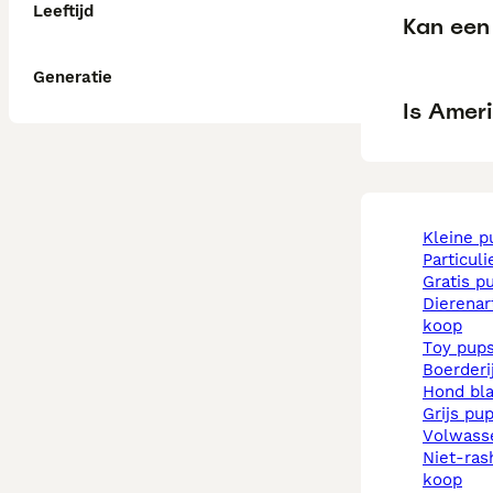
Leeftijd
Kan een
Generatie
Is Amer
kleine 
particul
gratis p
dierenarts pups te
koop
toy pup
boerder
hond b
grijs pu
volwas
niet-rashonden pups te
koop