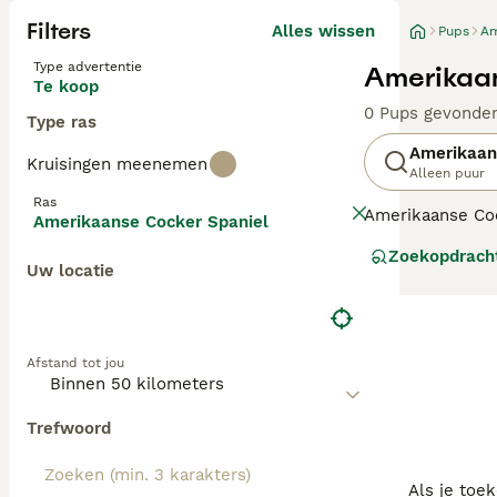
Filters
Alles wissen
Pups
Am
Type advertentie
Amerikaan
Te koop
0 Pups gevonde
Type ras
Amerikaan
Kruisingen meenemen
Alleen puur
Ras
Amerikaanse Cock
Amerikaanse Cocker Spaniel
spaniëlrassen, 
Zoekopdrach
hun zachtaardig
Uw locatie
Lees onze Ameri
Afstand tot jou
Trefwoord
Als je toe