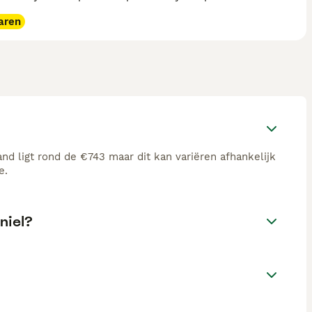
aren
d ligt rond de €743 maar dit kan variëren afhankelijk
e.
niel?