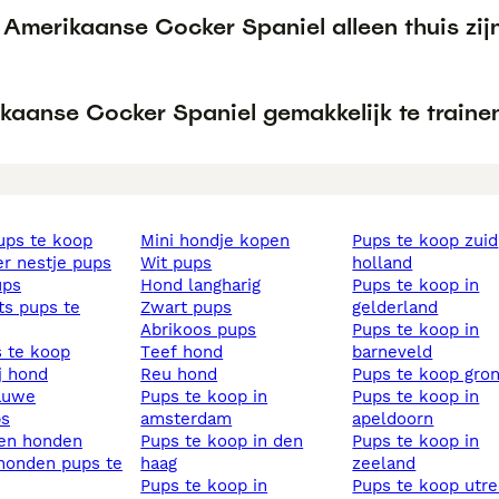
 Amerikaanse Cocker Spaniel alleen thuis zij
ikaanse Cocker Spaniel gemakkelijk te traine
pups te koop
mini hondje kopen
pups te koop zuid
ier nestje pups
wit pups
holland
ups
hond langharig
pups te koop in
zwart pups
gelderland
abrikoos pups
pups te koop in
s te koop
teef hond
barneveld
ij hond
reu hond
pups te koop gro
lauwe
pups te koop in
pups te koop in
ps
amsterdam
apeldoorn
sen honden
pups te koop in den
pups te koop in
haag
zeeland
pups te koop in
pups te koop utr