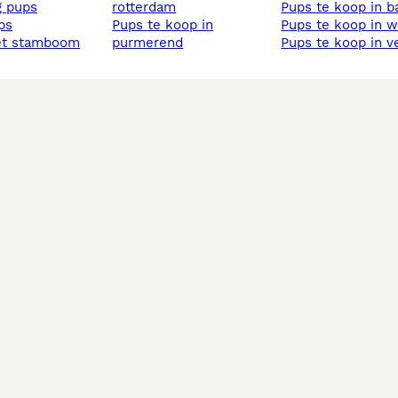
ig pups
rotterdam
pups te koop in b
ups
pups te koop in
pups te koop in 
et stamboom
purmerend
pups te koop in v