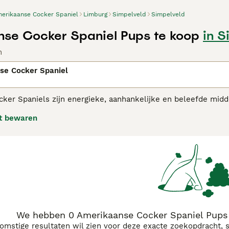
erikaanse Cocker Spaniel
Limburg
Simpelveld
Simpelveld
se Cocker Spaniel Pups te koop
in S
n
se Cocker Spaniel
er Spaniels zijn energieke, aanhankelijke en beleefde midde
oorspronkelijk gefokt als jachthonden. Amerikaanse Cockers
t bewaren
e persoonlijkheid. Ze zijn ook een goede keuze als gezelscha
kaanse Cocker Spaniel adviespagina voor informatie over dit
We hebben 0 Amerikaanse Cocker Spaniel Pups 
komstige resultaten wil zien voor deze exacte zoekopdracht, 