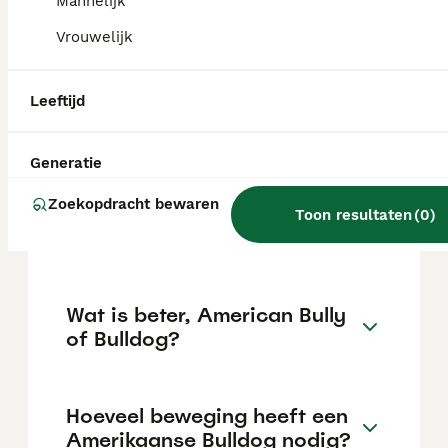
Mannelijk
van de fokker en de locatie.
Vrouwelijk
Is een Amerikaanse bulldog
Leeftijd
een goed huisdier?
Generatie
Wat is de levensverwachting
Zoekopdracht bewaren
van een Amerikaanse
Toon resultaten
(
0
)
Bulldog?
Wat is beter, American Bully
of Bulldog?
Hoeveel beweging heeft een
Amerikaanse Bulldog nodig?