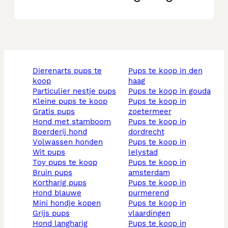
dierenarts pups te
pups te koop in den
koop
haag
particulier nestje pups
pups te koop in gouda
kleine pups te koop
pups te koop in
gratis pups
zoetermeer
hond met stamboom
pups te koop in
boerderij hond
dordrecht
volwassen honden
pups te koop in
wit pups
lelystad
toy pups te koop
pups te koop in
bruin pups
amsterdam
kortharig pups
pups te koop in
hond blauwe
purmerend
mini hondje kopen
pups te koop in
grijs pups
vlaardingen
hond langharig
pups te koop in