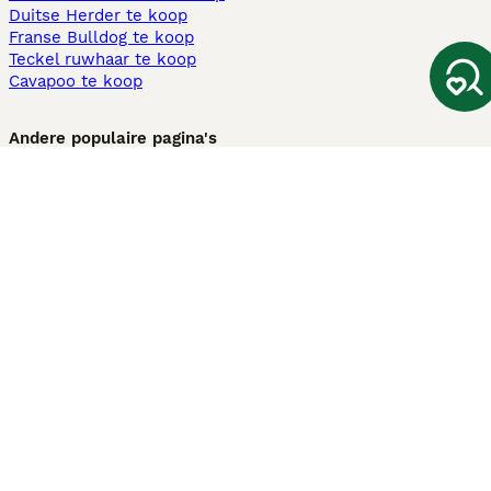
Duitse Herder te koop
Franse Bulldog te koop
Teckel ruwhaar te koop
Cavapoo te koop
Andere populaire pagina's
Honden te koop in Amsterdam
Pups te koop Limburg​
Pups te koop Friesland​
Honden te koop in Gelderland
Honden te koop in Den Haag
Honden te koop in Enschede
Adopteer hond in Nederland
Informatie
Over ons
Privacybeleid
Support
Pers
Voorwaarden
Pups verkopen