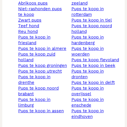
abrikoos pups
zeeland
niet-rashonden pups
pups te koop in
te koop
rotterdam
zwart pups
pups te koop in tiel
teef hond
pups te koop noord
reu hond
holland
pups te koop in
pups te koop in
friesland
hardenberg
pups te koop in almere
pups te koop in
pups te koop zuid
woerden
holland
pups te koop flevoland
pups te koop groningen
pups te koop in beek
pups te koop utrecht
pups te koop in
pups te koop in
dronten
drenthe
pups te koop in delft
pups te koop noord
pups te koop in
brabant
overijssel
pups te koop in
pups te koop in
limburg
enschede
pups te koop in assen
pups te koop in
eindhoven