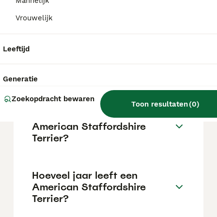
Mannelijk
Hoeveel kost een American
Vrouwelijk
Staffordshire Terrier?
De gemiddelde prijs voor een American
Leeftijd
Staffordshire Terrier pup in Nederland ligt
rond de €687 maar dit kan variëren
afhankelijk van factoren zoals de stamboom,
Generatie
de reputatie van de fokker en de locatie.
Zoekopdracht bewaren
Toon resultaten
(
0
)
Wat is het karakter van een
American Staffordshire
Terrier?
Hoeveel jaar leeft een
American Staffordshire
Terrier?