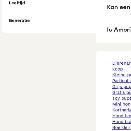
Leeftijd
Kan een 
Generatie
Is Ameri
dierenarts pups te
koop
kleine 
particul
grijs pu
gratis p
toy pup
mini ho
korthar
hond la
hond b
boerder