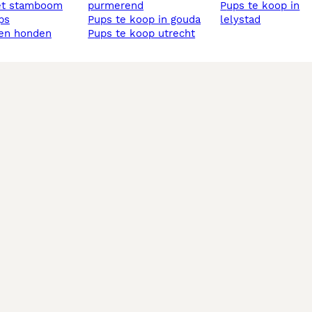
et stamboom
purmerend
pups te koop in
ups
pups te koop in gouda
lelystad
sen honden
pups te koop utrecht