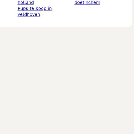
holland
doetinchem
pups te koop in
veldhoven