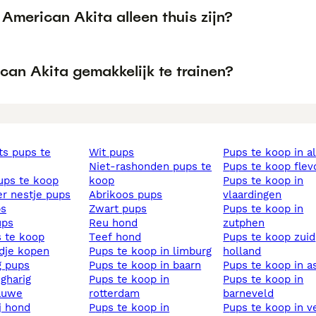
American Akita alleen thuis zijn?
can Akita gemakkelijk te trainen?
wit pups
pups te koop in 
niet-rashonden pups te
pups te koop fle
pups te koop
koop
pups te koop in
ier nestje pups
abrikoos pups
vlaardingen
ps
zwart pups
pups te koop in
ups
reu hond
zutphen
s te koop
teef hond
pups te koop zuid
ndje kopen
pups te koop in limburg
holland
ig pups
pups te koop in baarn
pups te koop in 
ngharig
pups te koop in
pups te koop in
lauwe
rotterdam
barneveld
ij hond
pups te koop in
pups te koop in v