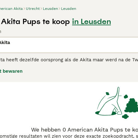
erican Akita
Utrecht
Leusden
Leusden
Akita Pups te koop
in Leusden
n
Akita
ta heeft dezelfde oorsprong als de Akita maar werd na de T
cht verder ontwikkeld. De American Akita is wat zwaarder da
t bewaren
m.
We hebben 0 American Akita Pups te k
komstige resultaten wil zien voor deze exacte zoekopdracht, 