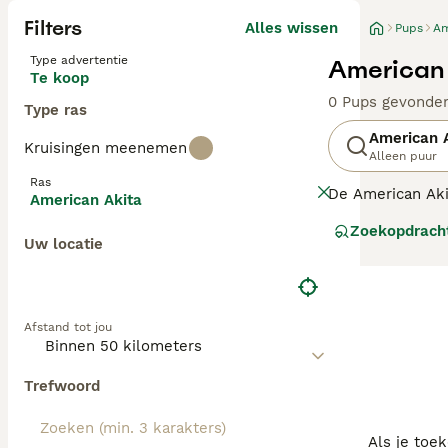
Filters
Alles wissen
Pups
Am
Type advertentie
American 
Te koop
0 Pups gevonde
Type ras
American 
Kruisingen meenemen
Alleen puur
Ras
De American Aki
American Akita
naar eigen inzi
Zoekopdrach
hoogte van 71 c
Uw locatie
Afstand tot jou
Trefwoord
Als je toe