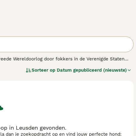
weede Wereldoorlog door fokkers in de Verenigde Staten
n het Japanse origineel, maar heeft dezelfde maximum
Sorteer op
Datum gepubliceerd (nieuwste)
oop in Leusden gevonden.
sla dan je zoekopdracht op en vind jouw perfecte hond: