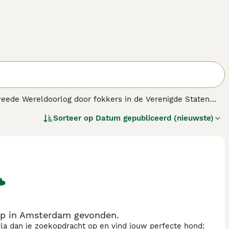
weede Wereldoorlog door fokkers in de Verenigde Staten
n het Japanse origineel, maar heeft dezelfde maximum
Sorteer op
Datum gepubliceerd (nieuwste)
op in Amsterdam gevonden.
sla dan je zoekopdracht op en vind jouw perfecte hond: