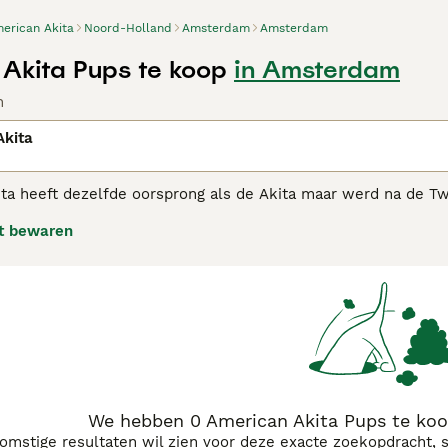
erican Akita
Noord-Holland
Amsterdam
Amsterdam
Akita Pups te koop
in Amsterdam
n
Akita
ta heeft dezelfde oorsprong als de Akita maar werd na de T
cht verder ontwikkeld. De American Akita is wat zwaarder da
t bewaren
m.
We hebben 0 American Akita Pups te ko
komstige resultaten wil zien voor deze exacte zoekopdracht, 