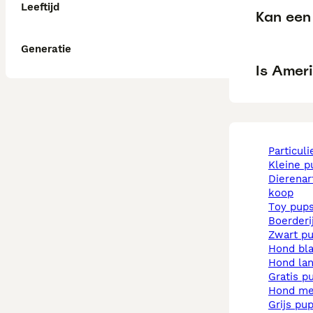
Leeftijd
Kan een 
Generatie
Is Ameri
particul
kleine 
dierenarts pups te
koop
toy pup
boerder
zwart p
hond b
hond la
gratis p
hond m
grijs pu