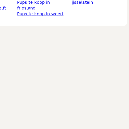
pups te koop in
ijsselstein
elft
friesland
pups te koop in weert