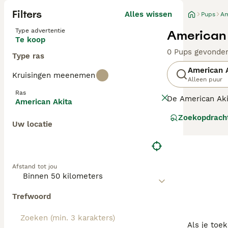
Filters
Alles wissen
Pups
Am
Type advertentie
American 
Te koop
0 Pups gevonde
Type ras
American 
Kruisingen meenemen
Alleen puur
Ras
De American Aki
American Akita
naar eigen inzi
Zoekopdrach
hoogte van 71 c
Uw locatie
Afstand tot jou
Trefwoord
Als je toe