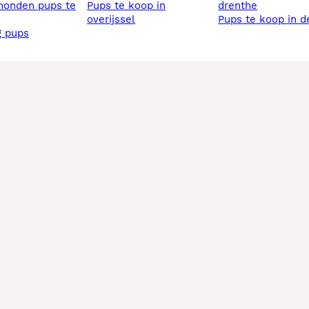
pups te koop in
drenthe
overijssel
pups te koop in d
ig pups