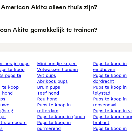
American Akita alleen thuis zijn?
can Akita gemakkelijk te trainen?
ier nestje pups
mini hondje kopen
pups te koop in
pups te koop
volwassen honden
eindhoven
wit pups
pups te koop in
abrikoos pups
dordrecht
s te koop
bruin pups
pups te koop in
ij hond
teef hond
lelystad
ups
reu hond
pups te koop in
lauwe
pups te koop in
roosendaal
ngharig
rotterdam
pups te koop in v
ups
pups te koop in gouda
pups te koop noord
et stamboom
pups te koop in
brabant
ps
purmerend
pups te koop in