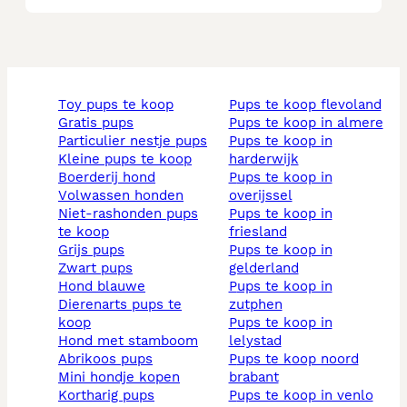
toy pups te koop
pups te koop flevoland
gratis pups
pups te koop in almere
particulier nestje pups
pups te koop in
kleine pups te koop
harderwijk
boerderij hond
pups te koop in
volwassen honden
overijssel
niet-rashonden pups
pups te koop in
te koop
friesland
grijs pups
pups te koop in
zwart pups
gelderland
hond blauwe
pups te koop in
dierenarts pups te
zutphen
koop
pups te koop in
hond met stamboom
lelystad
abrikoos pups
pups te koop noord
mini hondje kopen
brabant
kortharig pups
pups te koop in venlo