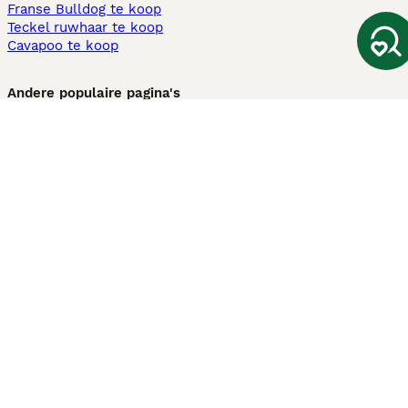
Franse Bulldog te koop
Teckel ruwhaar te koop
Cavapoo te koop
Andere populaire pagina's
Honden te koop in Amsterdam
Pups te koop Limburg​
Pups te koop Friesland​
Honden te koop in Gelderland
Honden te koop in Den Haag
Honden te koop in Enschede
Adopteer hond in Nederland
Informatie
Over ons
Privacybeleid
Support
Pers
Voorwaarden
Pups verkopen
Honden test