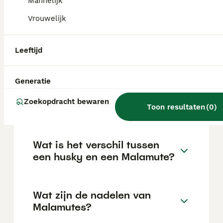
Mannelijk
van de fokker en de locatie.
Vrouwelijk
Zijn Alaskan Malamutes
Leeftijd
goede honden?
Generatie
Wat is de levensverwachting
Zoekopdracht bewaren
van een Alaska Malamute?
Toon resultaten
(
0
)
Wat is het verschil tussen
een husky en een Malamute?
Wat zijn de nadelen van
Malamutes?