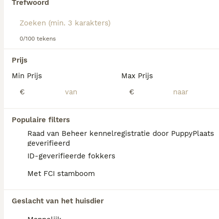
Trefwoord
Lees onze
Alaska Malamute adviespagina
voor informatie
over dit hondenras.
We hebben 0 Alaska Malamute Pups te koop
0/100 tekens
in Coevorden gevonden.
Als je toekomstige resultaten wil zien voor deze 
Prijs
exacte zoekopdracht, sla dan je zoekopdracht op en 
vind jouw perfecte hond:
Min Prijs
Max Prijs
€
€
Zoekopdracht bewaren
Populaire filters
FAQ's
Raad van Beheer kennelregistratie door PuppyPlaats
geverifieerd
ID-geverifieerde fokkers
Wat kost een Malamute pup?
Met FCI stamboom
De gemiddelde prijs voor een Alaska
Malamute pup in Nederland ligt rond de
Geslacht van het huisdier
€730 maar dit kan variëren afhankelijk van
factoren zoals de stamboom, de reputatie