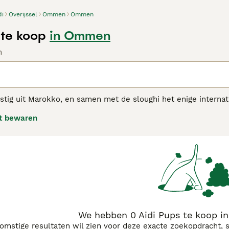
di
Overijssel
Ommen
Ommen
 te koop
in Ommen
n
mstig uit Marokko, en samen met de sloughi het enige intern
ond wordt in het Atlasgebergte als kuddebeschermhond ingeze
t bewaren
. Zijn dikke vacht beschermt hem tegen de extreme weersoms
ok in gevechten met wolven.
dviespagina voor informatie over dit hondenras.
We hebben 0 Aidi Pups te koop 
komstige resultaten wil zien voor deze exacte zoekopdracht, 