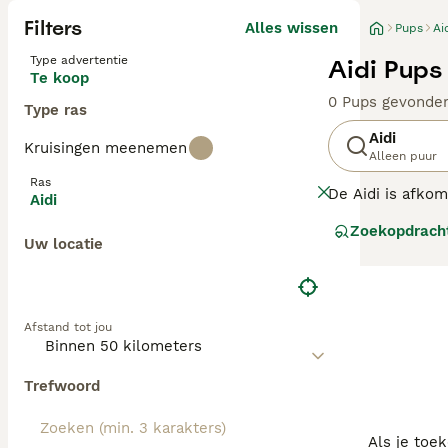
Filters
Alles wissen
Pups
Ai
Type advertentie
Aidi Pups
Te koop
0 Pups gevonde
Type ras
Aidi
Kruisingen meenemen
Alleen puur
Ras
De Aidi is afko
Aidi
krachtige waakh
Zoekopdrach
over de herders
Uw locatie
winter), maar o
Lees onze Aidi a
Afstand tot jou
Trefwoord
Als je toe