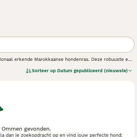
ationaal erkende Marokkaanse hondenras. Deze robuuste en
t. Hij waakt hier niet alleen over de kuddes maar ook
Sorteer op
Datum gepubliceerd (nieuwste)
tandigheden (hete dagen en ijskoude nachten in de
in Ommen gevonden.
sla dan je zoekopdracht op en vind jouw perfecte hond: