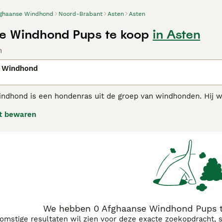
ghaanse Windhond
Noord-Brabant
Asten
Asten
e Windhond Pups te koop
in Asten
n
 Windhond
ndhond is een hondenras uit de groep van windhonden. Hij w
akhond en soms wel schapenhoeder. Rond 1900 kwamen de ee
t bewaren
oor hun optredens als ren- en tentoonstellingshond. De Afgh
delijke maar gevoelige aard. Hoewel ze enigszins afstandelijk 
onden hebben zoals alle honden die tot de rasgroep van de
aanse Windhond koopadvies pagina
voor informatie over dit h
We hebben 0 Afghaanse Windhond Pups t
komstige resultaten wil zien voor deze exacte zoekopdracht, 