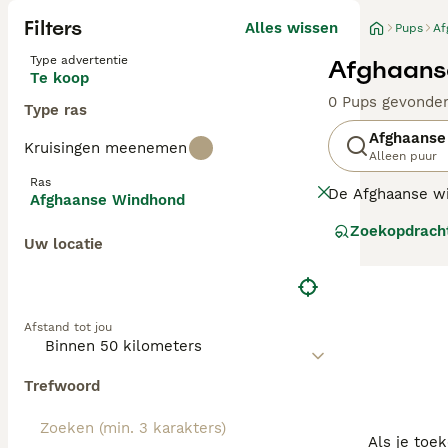
Filters
Alles wissen
Pups
Af
Type advertentie
Afghaans
Te koop
0 Pups gevonde
Type ras
Afghaanse
Kruisingen meenemen
Alleen puur
Ras
De Afghaanse wi
Afghaanse Windhond
familie- en wa
Zoekopdrach
meteen bekend d
Uw locatie
levendige, vrien
Afghaanse windh
Lees onze
Afgh
Afstand tot jou
Trefwoord
Als je toe