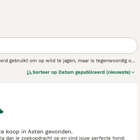
erd gebruikt om op wild te jagen, maar is tegenwoordig ook
rste Afghaanse windhonden naar Europa, en werden
Sorteer op
Datum gepubliceerd (nieuwste)
aanse Windhond is vrij onafhankelijk en heeft een
zijn, verlangen ze toch naar hun baas als die afwezig is.
 windhonden behoren, heel veel beweging nodig.
ondenras.
e koop in Asten gevonden.
sla dan je zoekopdracht op en vind jouw perfecte hond: