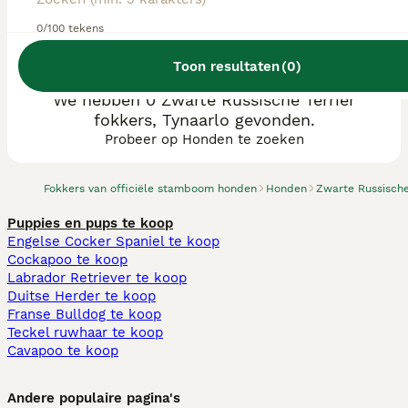
0/100 tekens
Toon resultaten
(
0
)
We hebben 0 Zwarte Russische Terriër
fokkers, Tynaarlo gevonden.
Probeer op Honden te zoeken
Fokkers van officiële stamboom honden
Honden
Zwarte Russische
Puppies en pups te koop
Engelse Cocker Spaniel te koop
Cockapoo te koop
Labrador Retriever te koop
Duitse Herder te koop
Franse Bulldog te koop
Teckel ruwhaar te koop
Cavapoo te koop
Andere populaire pagina's