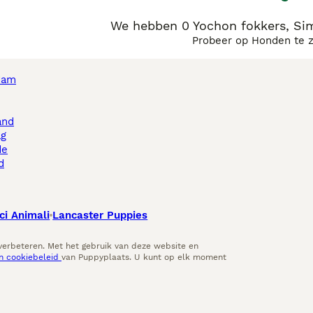
We hebben 0 Yochon fokkers, Si
Probeer op Honden te 
dam
and
ag
de
d
ci Animali
Lancaster Puppies
 verbeteren. Met het gebruik van deze website en
en cookiebeleid
van Puppyplaats. U kunt op elk moment