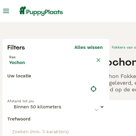
Filters
Alles wissen
Fokkers van 
Ras
Yochon
Yochon
Yochon Fokker
Uw locatie
aangeleverd, 
altijd op de 
Afstand tot jou
Trefwoord