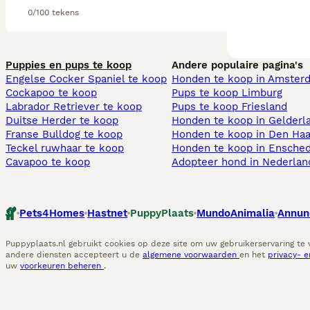
0/100 tekens
Puppies en pups te koop
Andere populaire pagina's
Engelse Cocker Spaniel te koop
Honden te koop in Amster
Cockapoo te koop
Pups te koop Limburg​
Labrador Retriever te koop
Pups te koop Friesland​
Duitse Herder te koop
Honden te koop in Gelderl
Franse Bulldog te koop
Honden te koop in Den Ha
Teckel ruwhaar te koop
Honden te koop in Ensche
Cavapoo te koop
Adopteer hond in Nederlan
Pets4Homes
Hastnet
PuppyPlaats
MundoAnimalia
Annun
Puppyplaats.nl gebruikt cookies op deze site om uw gebruikerservaring te
andere diensten accepteert u de
algemene voorwaarden
en het
privacy- 
uw
voorkeuren beheren
.