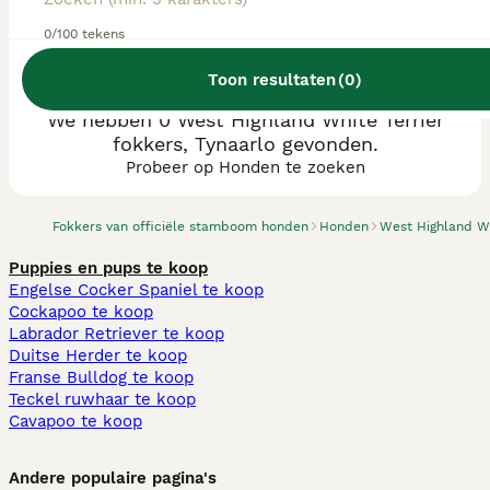
0/100 tekens
Toon resultaten
(
0
)
We hebben 0 West Highland White Terriër
fokkers, Tynaarlo gevonden.
Probeer op Honden te zoeken
Fokkers van officiële stamboom honden
Honden
West Highland Wh
Puppies en pups te koop
Engelse Cocker Spaniel te koop
Cockapoo te koop
Labrador Retriever te koop
Duitse Herder te koop
Franse Bulldog te koop
Teckel ruwhaar te koop
Cavapoo te koop
Andere populaire pagina's