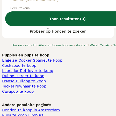
0/100 tekens
Toon resultaten
(
0
)
We hebben 0 Welsh Terriër fokkers, Asten
gevonden.
Probeer op Honden te zoeken
Fokkers van officiële stamboom honden
Honden
Welsh Terriër
N
Puppies en pups te koop
Engelse Cocker Spaniel te koop
Cockapoo te koop
Labrador Retriever te koop
Duitse Herder te koop
Franse Bulldog te koop
Teckel ruwhaar te koop
Cavapoo te koop
Andere populaire pagina's
Honden te koop in Amsterdam
Pups te koop Limburg​