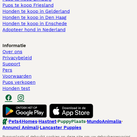
Pups te koop Friesland​
Honden te koop in Gelderland
Honden te koop in Den Haag
Honden te koop in Enschede
Adopteer hond in Nederland
Informatie
Over ons
Privacybeleid
Support
Pers
Voorwaarden
Pups verkopen
Honden test
Pets4Homes
Hastnet
PuppyPlaats
MundoAnimalia
Annunci Animali
Lancaster Puppies
Puppyplaats.nl gebruikt cookies op deze site om uw gebruikerservaring