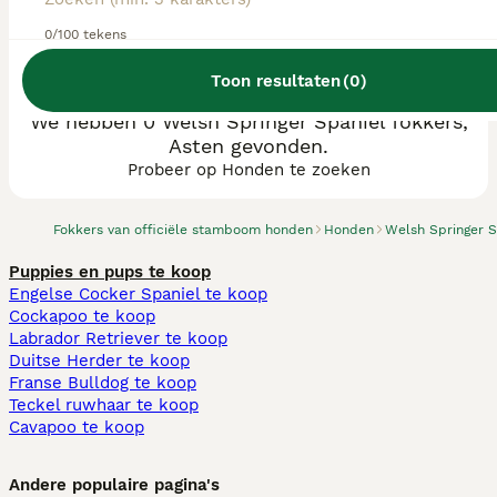
0/100 tekens
Toon resultaten
(
0
)
We hebben 0 Welsh Springer Spaniel fokkers,
Asten gevonden.
Probeer op Honden te zoeken
Fokkers van officiële stamboom honden
Honden
Welsh Springer S
Puppies en pups te koop
Engelse Cocker Spaniel te koop
Cockapoo te koop
Labrador Retriever te koop
Duitse Herder te koop
Franse Bulldog te koop
Teckel ruwhaar te koop
Cavapoo te koop
Andere populaire pagina's