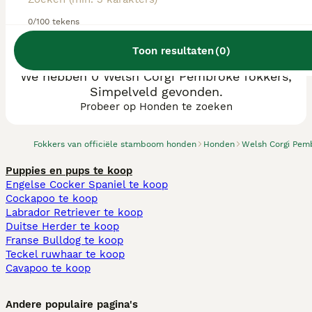
0/100 tekens
Toon resultaten
(
0
)
We hebben 0 Welsh Corgi Pembroke fokkers,
Simpelveld gevonden.
Probeer op Honden te zoeken
Fokkers van officiële stamboom honden
Honden
Welsh Corgi Pem
Puppies en pups te koop
Engelse Cocker Spaniel te koop
Cockapoo te koop
Labrador Retriever te koop
Duitse Herder te koop
Franse Bulldog te koop
Teckel ruwhaar te koop
Cavapoo te koop
Andere populaire pagina's