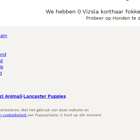
We hebben 0 Vizsla korthaar fokke
Probeer op Honden te 
dam
and
ag
de
d
ci Animali
Lancaster Puppies
 verbeteren. Met het gebruik van deze website en
en cookiebeleid
van Puppyplaats. U kunt op elk moment