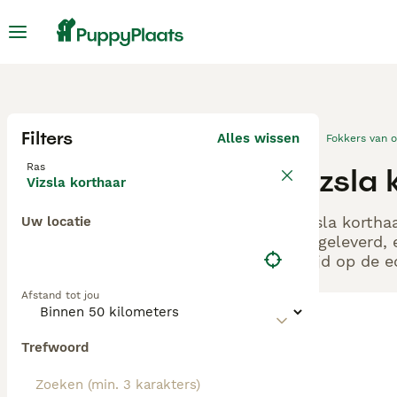
Filters
Alles wissen
Fokkers van 
Ras
Vizsla 
Vizsla korthaar
Vizsla kortha
Uw locatie
aangeleverd, 
altijd op de 
Afstand tot jou
Trefwoord