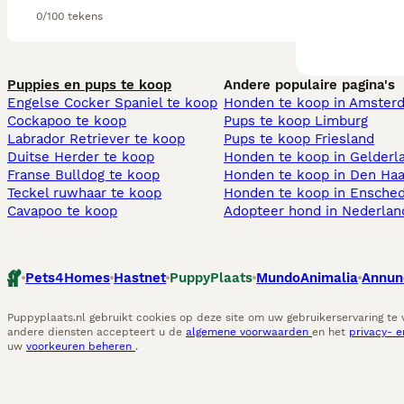
0/100 tekens
Puppies en pups te koop
Andere populaire pagina's
Engelse Cocker Spaniel te koop
Honden te koop in Amster
Cockapoo te koop
Pups te koop Limburg​
Labrador Retriever te koop
Pups te koop Friesland​
Duitse Herder te koop
Honden te koop in Gelderl
Franse Bulldog te koop
Honden te koop in Den Ha
Teckel ruwhaar te koop
Honden te koop in Ensche
Cavapoo te koop
Adopteer hond in Nederlan
Pets4Homes
Hastnet
PuppyPlaats
MundoAnimalia
Annun
Puppyplaats.nl gebruikt cookies op deze site om uw gebruikerservaring te
andere diensten accepteert u de
algemene voorwaarden
en het
privacy- 
uw
voorkeuren beheren
.