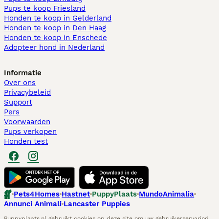
Pups te koop Friesland​
Honden te koop in Gelderland
Honden te koop in Den Haag
Honden te koop in Enschede
Adopteer hond in Nederland
Informatie
Over ons
Privacybeleid
Support
Pers
Voorwaarden
Pups verkopen
Honden test
Pets4Homes
Hastnet
PuppyPlaats
MundoAnimalia
Annunci Animali
Lancaster Puppies
Puppyplaats.nl gebruikt cookies op deze site om uw gebruikerservaring