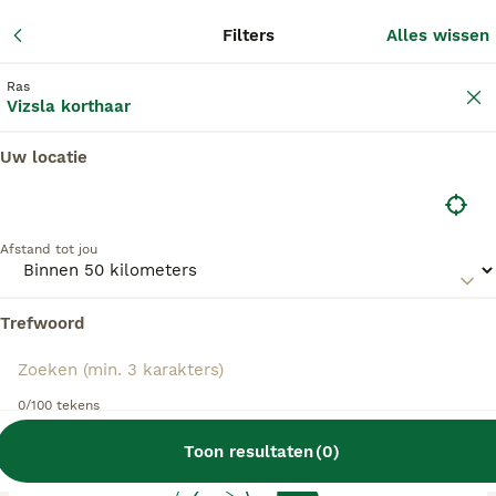
Adverte
Filters
Alles wissen
2
Filters
Ras
Vizsla korthaar
Uw locatie
Vizsla korthaar fokkers, Asten
Vizsla korthaar Fokkers in deze lijst hebben een
Afstand tot jou
kopie van hun kennelregistratie bij de Raad van
Beheer bij ons aangeleverd, en fokken pups met
een officiële stamboom. Koop je pup bij één van
Trefwoord
deze fokkers? Dubbelcheck zelf altijd op de
echtheid van de papieren van de pup en
ouderhonden bij bezichtiging.
0/100 tekens
Toon resultaten
(
0
)