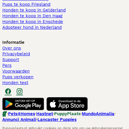
Pups te koop Friesland​
Honden te koop in Gelderland
Honden te koop in Den Haag
Honden te koop in Enschede
Adopteer hond in Nederland
Informatie
Over ons
Privacybeleid
Support
Pers
Voorwaarden
Pups verkopen
Honden test
Pets4Homes
Hastnet
PuppyPlaats
MundoAnimalia
Annunci Animali
Lancaster Puppies
Puppyplaats.nl gebruikt cookies op deze site om uw gebruikerservaring