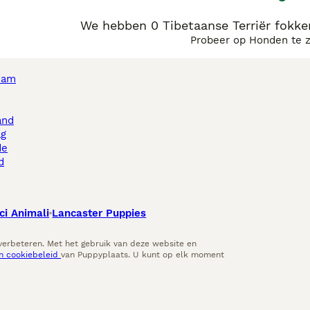
We hebben 0 Tibetaanse Terriër fokke
Probeer op Honden te 
dam
and
ag
de
d
ci Animali
Lancaster Puppies
 verbeteren. Met het gebruik van deze website en
en cookiebeleid
van Puppyplaats. U kunt op elk moment