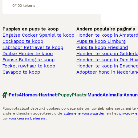
0/100 tekens
Puppies en pups te koop
Andere populaire pagina's
Engelse Cocker Spaniel te koop
Honden te koop in Amster
Cockapoo te koop
Pups te koop Limburg​
Labrador Retriever te koop
Pups te koop Friesland​
Duitse Herder te koop
Honden te koop in Gelderl
Franse Bulldog te koop
Honden te koop in Den Ha
Teckel ruwhaar te koop
Honden te koop in Ensche
Cavapoo te koop
Adopteer hond in Nederlan
Pets4Homes
Hastnet
PuppyPlaats
MundoAnimalia
Annun
Puppyplaats.nl gebruikt cookies op deze site om uw gebruikerservaring te
andere diensten accepteert u de
algemene voorwaarden
en het
privacy- 
uw
voorkeuren beheren
.