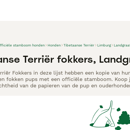
officiële stamboom honden
Honden
Tibetaanse Terriër
Limburg
Landgraa
anse Terriër fokkers, Landg
rriër Fokkers in deze lijst hebben een kopie van hun
en fokken pups met een officiële stamboom. Koop j
echtheid van de papieren van de pup en ouderhonden