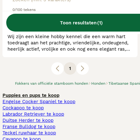
RvB Geregistreerde Kennel
0/100 tekens
Ras:
Tibetaanse Spaniel
0
puppy's beschikbaar
Toon resultaten
(
1
)
Helmond
Wij zijn een kleine hobby kennel die een warm hart
toedraagt aan het prachtige, vriendelijke, ondeugend,
heerlijk actief, vrolijke en ook nog eens elegant ras,
de Tibetaanse Spaniel. We wonen in zuid oost
Brabant, Helmond vlak aan een bos waar we dagelijks
met onze honden in te vinden zijn. Zo nu en dan
1
zullen we eens een nestje fokken waarbij we het
karakter en gezondheid hoog in het vaandel h
Fokkers van officiële stamboom honden
Honden
Tibetaanse Spani
Puppies en pups te koop
Engelse Cocker Spaniel te koop
Cockapoo te koop
Labrador Retriever te koop
Duitse Herder te koop
Franse Bulldog te koop
Teckel ruwhaar te koop
Cavapoo te koop