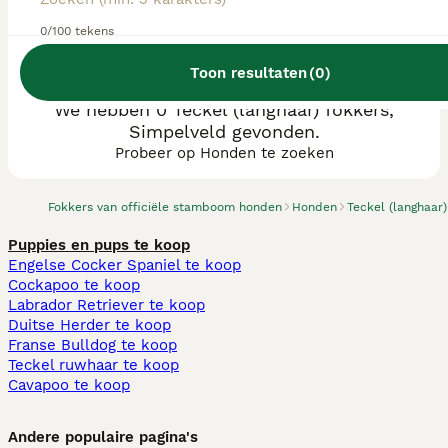
0/100 tekens
Toon resultaten
(
0
)
We hebben 0 Teckel (langhaar) fokkers,
Simpelveld gevonden.
Probeer op Honden te zoeken
Fokkers van officiële stamboom honden
Honden
Teckel (langhaar)
Puppies en pups te koop
Engelse Cocker Spaniel te koop
Cockapoo te koop
Labrador Retriever te koop
Duitse Herder te koop
Franse Bulldog te koop
Teckel ruwhaar te koop
Cavapoo te koop
Andere populaire pagina's