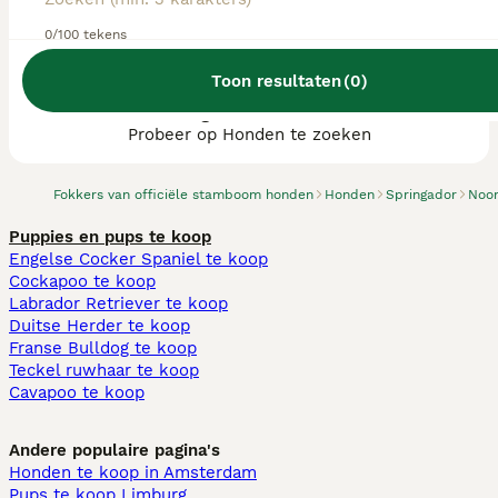
0/100 tekens
Toon resultaten
(
0
)
We hebben 0 Springador fokkers, Goirle
gevonden.
Probeer op Honden te zoeken
Fokkers van officiële stamboom honden
Honden
Springador
Noo
Puppies en pups te koop
Engelse Cocker Spaniel te koop
Cockapoo te koop
Labrador Retriever te koop
Duitse Herder te koop
Franse Bulldog te koop
Teckel ruwhaar te koop
Cavapoo te koop
Andere populaire pagina's
Honden te koop in Amsterdam
Pups te koop Limburg​