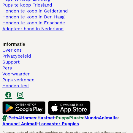
Pups te koop Friesland​
Honden te koop in Gelderland
Honden te koop in Den Haag
Honden te koop in Enschede
Adopteer hond in Nederland
Informatie
Over ons
Privacybeleid
Support
Pers
Voorwaarden
Pups verkopen
Honden test
Pets4Homes
Hastnet
PuppyPlaats
MundoAnimalia
Annunci Animali
Lancaster Puppies
Puppyplaats.nl gebruikt cookies op deze site om uw gebruikerservaring