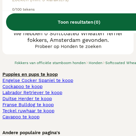
0/100 tekens
Toon resultaten
(
0
)
We hebben 0 Softcoated Wheaten Terriër
fokkers, Amsterdam gevonden.
Probeer op Honden te zoeken
Fokkers van officiële stamboom honden
Honden
Softcoated Wheat
Puppies en pups te koop
Engelse Cocker Spaniel te koop
Cockapoo te koop
Labrador Retriever te koop
Duitse Herder te koop
Franse Bulldog te koop
Teckel ruwhaar te koop
Cavapoo te koop
Andere populaire pagina's