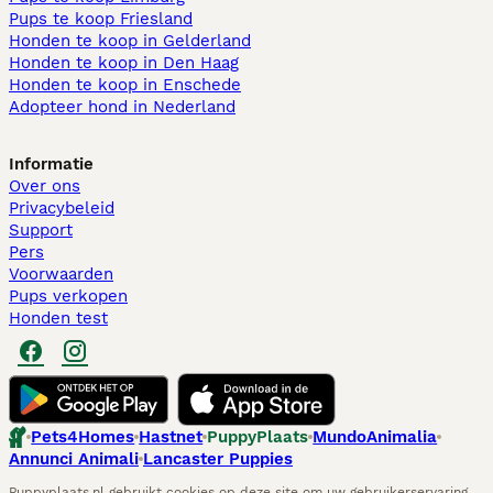
Pups te koop Friesland​
Honden te koop in Gelderland
Honden te koop in Den Haag
Honden te koop in Enschede
Adopteer hond in Nederland
Informatie
Over ons
Privacybeleid
Support
Pers
Voorwaarden
Pups verkopen
Honden test
Pets4Homes
Hastnet
PuppyPlaats
MundoAnimalia
Annunci Animali
Lancaster Puppies
Puppyplaats.nl gebruikt cookies op deze site om uw gebruikerservaring