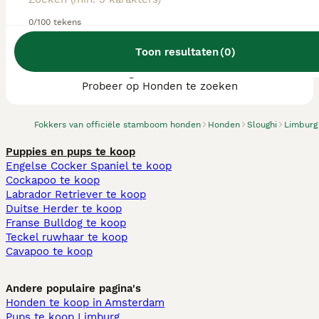
0/100 tekens
Toon resultaten
(
0
)
We hebben 0 Sloughi fokkers, Landgraaf
gevonden.
Probeer op Honden te zoeken
Fokkers van officiële stamboom honden
Honden
Sloughi
Limburg
Puppies en pups te koop
Engelse Cocker Spaniel te koop
Cockapoo te koop
Labrador Retriever te koop
Duitse Herder te koop
Franse Bulldog te koop
Teckel ruwhaar te koop
Cavapoo te koop
Andere populaire pagina's
Honden te koop in Amsterdam
Pups te koop Limburg​