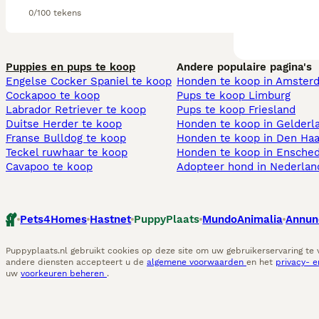
0/100 tekens
Puppies en pups te koop
Andere populaire pagina's
Engelse Cocker Spaniel te koop
Honden te koop in Amster
Cockapoo te koop
Pups te koop Limburg​
Labrador Retriever te koop
Pups te koop Friesland​
Duitse Herder te koop
Honden te koop in Gelderl
Franse Bulldog te koop
Honden te koop in Den Ha
Teckel ruwhaar te koop
Honden te koop in Ensche
Cavapoo te koop
Adopteer hond in Nederlan
Pets4Homes
Hastnet
PuppyPlaats
MundoAnimalia
Annun
Puppyplaats.nl gebruikt cookies op deze site om uw gebruikerservaring te
andere diensten accepteert u de
algemene voorwaarden
en het
privacy- 
uw
voorkeuren beheren
.