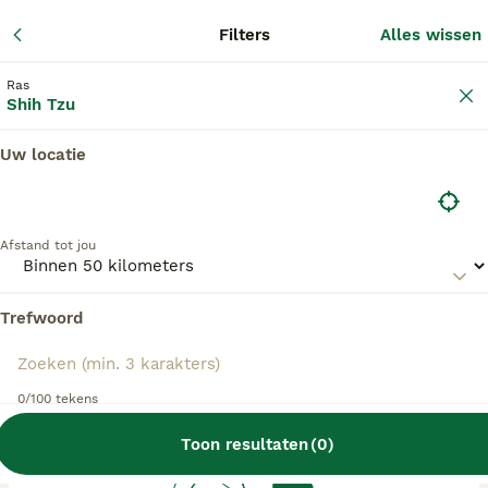
Adverte
Filters
Alles wissen
2
Filters
Ras
Shih Tzu
Uw locatie
Shih Tzu fokkers, Asten
Shih Tzu Fokkers in deze lijst hebben een kopie
Afstand tot jou
van hun kennelregistratie bij de Raad van Beheer
bij ons aangeleverd, en fokken pups met een
officiële stamboom. Koop je pup bij één van
Trefwoord
deze fokkers? Dubbelcheck zelf altijd op de
echtheid van de papieren van de pup en
ouderhonden bij bezichtiging.
0/100 tekens
Toon resultaten
(
0
)