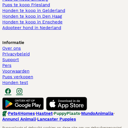
Pups te koop Friesland​
Honden te koop in Gelderland
Honden te koop in Den Haag
Honden te koop in Enschede
Adopteer hond in Nederland
Informatie
Over ons
Privacybeleid
Support
Pers
Voorwaarden
Pups verkopen
Honden test
Pets4Homes
Hastnet
PuppyPlaats
MundoAnimalia
Annunci Animali
Lancaster Puppies
Puppyplaats.nl gebruikt cookies op deze site om uw gebruikerservaring