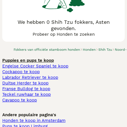
We hebben 0 Shih Tzu fokkers, Asten
gevonden.
Probeer op Honden te zoeken
Fokkers van officiële stamboom honden
Honden
Shih Tzu
Noord-
Puppies en pups te koop
Engelse Cocker Spaniel te koop
Cockapoo te koop
Labrador Retriever te koop
Duitse Herder te koop
Franse Bulldog te koop
Teckel ruwhaar te koop
Cavapoo te koop
Andere populaire pagina's
Honden te koop in Amsterdam
Pups te koop Limburg​