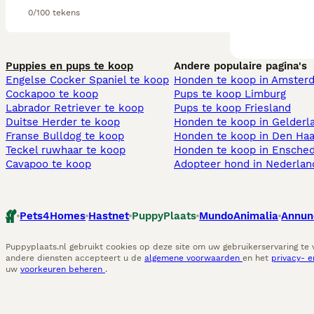
0/100 tekens
Puppies en pups te koop
Andere populaire pagina's
Engelse Cocker Spaniel te koop
Honden te koop in Amster
Cockapoo te koop
Pups te koop Limburg​
Labrador Retriever te koop
Pups te koop Friesland​
Duitse Herder te koop
Honden te koop in Gelderl
Franse Bulldog te koop
Honden te koop in Den Ha
Teckel ruwhaar te koop
Honden te koop in Ensche
Cavapoo te koop
Adopteer hond in Nederlan
Pets4Homes
Hastnet
PuppyPlaats
MundoAnimalia
Annun
Puppyplaats.nl gebruikt cookies op deze site om uw gebruikerservaring te
andere diensten accepteert u de
algemene voorwaarden
en het
privacy- 
uw
voorkeuren beheren
.