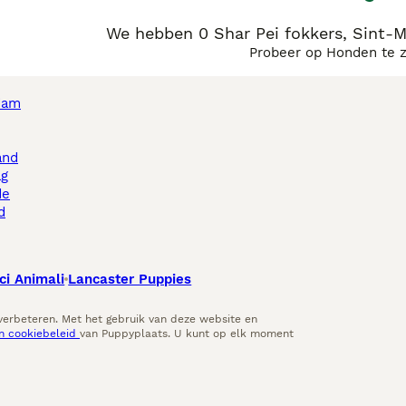
We hebben 0 Shar Pei fokkers, Sint-M
Probeer op Honden te 
dam
and
ag
de
d
ci Animali
Lancaster Puppies
 verbeteren. Met het gebruik van deze website en
en cookiebeleid
van Puppyplaats. U kunt op elk moment