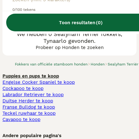
0/100 tekens
Toon resultaten
(
0
)
We hebben 0 Sealyham Terriër fokkers,
Tynaarlo gevonden.
Probeer op Honden te zoeken
Fokkers van officiële stamboom honden
Honden
Sealyham Terriër
Puppies en pups te koop
Engelse Cocker Spaniel te koop
Cockapoo te koop
Labrador Retriever te koop
Duitse Herder te koop
Franse Bulldog te koop
Teckel ruwhaar te koop
Cavapoo te koop
Andere populaire pagina's