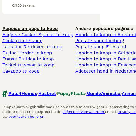
0/100 tekens
Puppies en pups te koop
Andere populaire pagina's
Engelse Cocker Spaniel te koop
Honden te koop in Amster
Cockapoo te koop
Pups te koop Limburg​
Labrador Retriever te koop
Pups te koop Friesland​
Duitse Herder te koop
Honden te koop in Gelderl
Franse Bulldog te koop
Honden te koop in Den Ha
Teckel ruwhaar te koop
Honden te koop in Ensche
Cavapoo te koop
Adopteer hond in Nederlan
Pets4Homes
Hastnet
PuppyPlaats
MundoAnimalia
Annun
Puppyplaats.nl gebruikt cookies op deze site om uw gebruikerservaring te
andere diensten accepteert u de
algemene voorwaarden
en het
privacy- 
uw
voorkeuren beheren
.