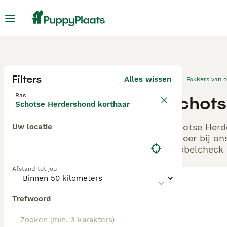
Filters
Alles wissen
Fokkers van 
Ras
Schots
Schotse Herdershond korthaar
Schotse Herde
Uw locatie
Beheer bij on
Dubbelcheck z
Afstand tot jou
Trefwoord