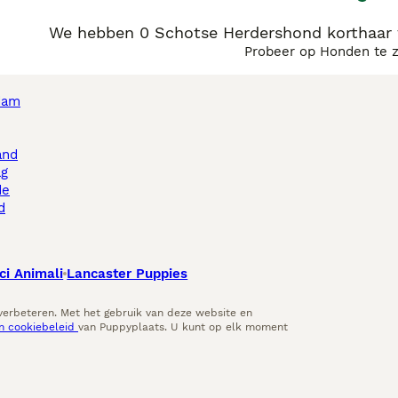
We hebben 0 Schotse Herdershond korthaar 
Probeer op Honden te 
dam
and
ag
de
d
ci Animali
Lancaster Puppies
 verbeteren. Met het gebruik van deze website en
en cookiebeleid
van Puppyplaats. U kunt op elk moment