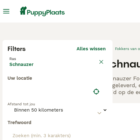
Filters
Alles wissen
Fokkers van 
Ras
Schnau
Schnauzer
Schnauzer Fok
Uw locatie
aangeleverd, 
altijd op de 
Afstand tot jou
Trefwoord