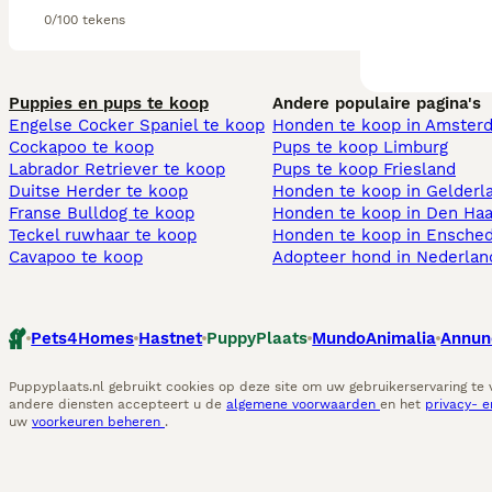
0/100 tekens
Puppies en pups te koop
Andere populaire pagina's
Engelse Cocker Spaniel te koop
Honden te koop in Amster
Cockapoo te koop
Pups te koop Limburg​
Labrador Retriever te koop
Pups te koop Friesland​
Duitse Herder te koop
Honden te koop in Gelderl
Franse Bulldog te koop
Honden te koop in Den Ha
Teckel ruwhaar te koop
Honden te koop in Ensche
Cavapoo te koop
Adopteer hond in Nederlan
Pets4Homes
Hastnet
PuppyPlaats
MundoAnimalia
Annun
Puppyplaats.nl gebruikt cookies op deze site om uw gebruikerservaring te
andere diensten accepteert u de
algemene voorwaarden
en het
privacy- 
uw
voorkeuren beheren
.