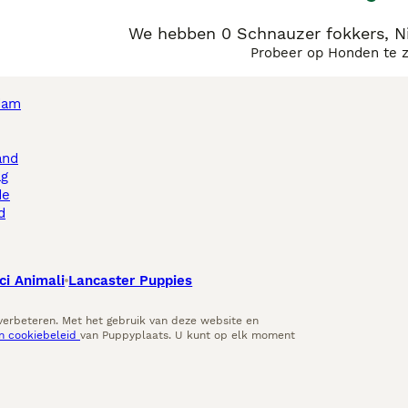
We hebben 0 Schnauzer fokkers, N
Probeer op Honden te 
dam
and
ag
de
d
ci Animali
Lancaster Puppies
 verbeteren. Met het gebruik van deze website en
en cookiebeleid
van Puppyplaats. U kunt op elk moment