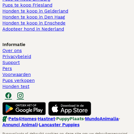
Pups te koop Friesland​
Honden te koop in Gelderland
Honden te koop in Den Haag
Honden te koop in Enschede
Adopteer hond in Nederland
Informatie
Over ons
Privacybeleid
Support
Pers
Voorwaarden
Pups verkopen
Honden test
Pets4Homes
Hastnet
PuppyPlaats
MundoAnimalia
Annunci Animali
Lancaster Puppies
Puppyplaats.nl gebruikt cookies op deze site om uw gebruikerservaring