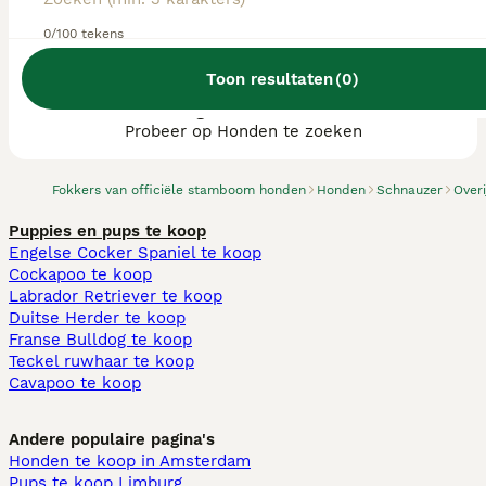
0/100 tekens
Toon resultaten
(
0
)
We hebben 0 Schnauzer fokkers, Losser
gevonden.
Probeer op Honden te zoeken
Fokkers van officiële stamboom honden
Honden
Schnauzer
Overi
Puppies en pups te koop
Engelse Cocker Spaniel te koop
Cockapoo te koop
Labrador Retriever te koop
Duitse Herder te koop
Franse Bulldog te koop
Teckel ruwhaar te koop
Cavapoo te koop
Andere populaire pagina's
Honden te koop in Amsterdam
Pups te koop Limburg​