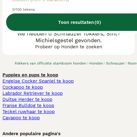
0/100 tekens
Toon resultaten
(
0
)
We hebben 0 Schnauzer fokkers, Sint-
Michielsgestel gevonden.
Probeer op Honden te zoeken
Fokkers van officiële stamboom honden
Honden
Schnauzer
Noor
Puppies en pups te koop
Engelse Cocker Spaniel te koop
Cockapoo te koop
Labrador Retriever te koop
Duitse Herder te koop
Franse Bulldog te koop
Teckel ruwhaar te koop
Cavapoo te koop
Andere populaire pagina's