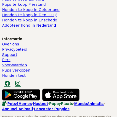
Pups te koop Friesland​
Honden te koop in Gelderland
Honden te koop in Den Haag
Honden te koop in Enschede
Adopteer hond in Nederland
Informatie
Over ons
Privacybeleid
Support
Pers
Voorwaarden
Pups verkopen
Honden test
Pets4Homes
Hastnet
PuppyPlaats
MundoAnimalia
Annunci Animali
Lancaster Puppies
Puppyplaats.nl gebruikt cookies op deze site om uw gebruikerservaring