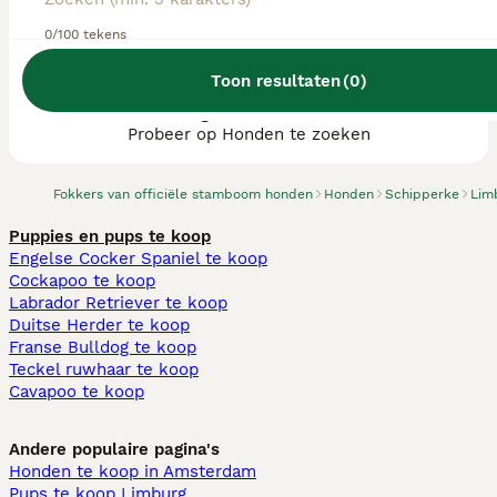
0/100 tekens
Toon resultaten
(
0
)
We hebben 0 Schipperke fokkers, Landgraaf
gevonden.
Probeer op Honden te zoeken
Fokkers van officiële stamboom honden
Honden
Schipperke
Lim
Puppies en pups te koop
Engelse Cocker Spaniel te koop
Cockapoo te koop
Labrador Retriever te koop
Duitse Herder te koop
Franse Bulldog te koop
Teckel ruwhaar te koop
Cavapoo te koop
Andere populaire pagina's
Honden te koop in Amsterdam
Pups te koop Limburg​