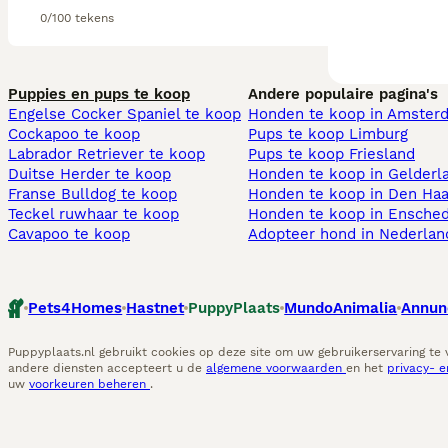
0/100 tekens
Puppies en pups te koop
Andere populaire pagina's
Engelse Cocker Spaniel te koop
Honden te koop in Amster
Cockapoo te koop
Pups te koop Limburg​
Labrador Retriever te koop
Pups te koop Friesland​
Duitse Herder te koop
Honden te koop in Gelderl
Franse Bulldog te koop
Honden te koop in Den Ha
Teckel ruwhaar te koop
Honden te koop in Ensche
Cavapoo te koop
Adopteer hond in Nederlan
Pets4Homes
Hastnet
PuppyPlaats
MundoAnimalia
Annun
Puppyplaats.nl gebruikt cookies op deze site om uw gebruikerservaring te
andere diensten accepteert u de
algemene voorwaarden
en het
privacy- 
uw
voorkeuren beheren
.