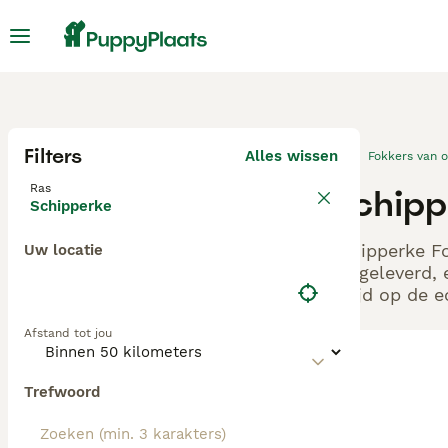
Filters
Alles wissen
Fokkers van 
Ras
Schipp
Schipperke
Schipperke Fo
Uw locatie
aangeleverd, 
altijd op de 
Afstand tot jou
Trefwoord