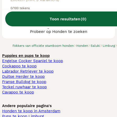
0/100 tekens
Toon resultaten
(
0
)
We hebben 0 Saluki fokkers, Landgraaf
gevonden.
Probeer op Honden te zoeken
Fokkers van officiële stamboom honden
Honden
Saluki
Limburg
Puppies en pups te koop
Engelse Cocker Spaniel te koop
Cockapoo te koop
Labrador Retriever te koop
Duitse Herder te koop
Franse Bulldog te koop
Teckel ruwhaar te koop
Cavapoo te koop
Andere populaire pagina's
Honden te koop in Amsterdam
Pups te koop Limburg​