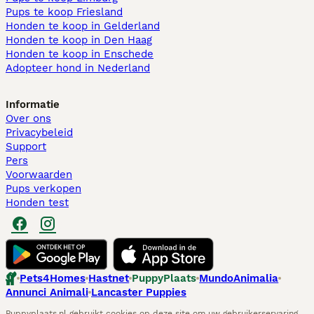
Pups te koop Friesland​
Honden te koop in Gelderland
Honden te koop in Den Haag
Honden te koop in Enschede
Adopteer hond in Nederland
Informatie
Over ons
Privacybeleid
Support
Pers
Voorwaarden
Pups verkopen
Honden test
Pets4Homes
Hastnet
PuppyPlaats
MundoAnimalia
Annunci Animali
Lancaster Puppies
Puppyplaats.nl gebruikt cookies op deze site om uw gebruikerservaring