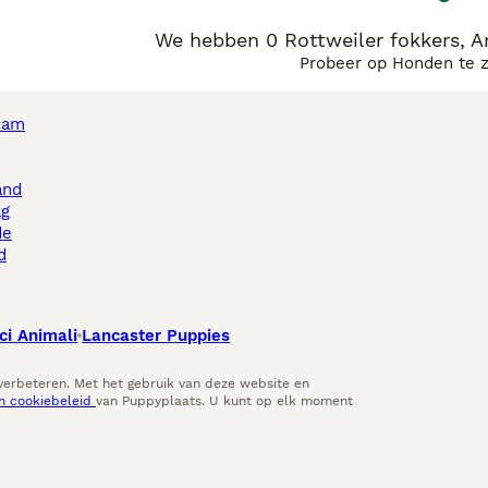
We hebben 0 Rottweiler fokkers, 
Probeer op Honden te 
dam
and
ag
de
d
ci Animali
Lancaster Puppies
 verbeteren. Met het gebruik van deze website en
en cookiebeleid
van Puppyplaats. U kunt op elk moment