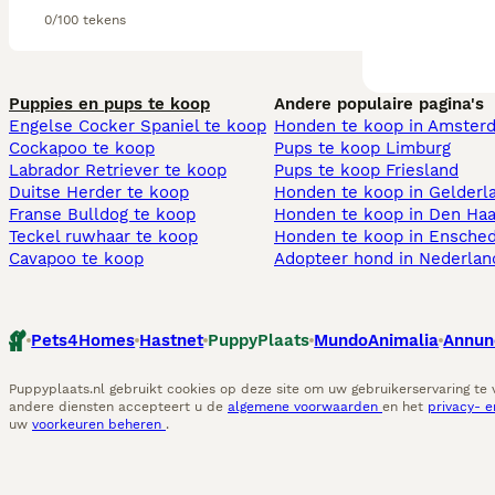
0/100 tekens
Puppies en pups te koop
Andere populaire pagina's
Engelse Cocker Spaniel te koop
Honden te koop in Amster
Cockapoo te koop
Pups te koop Limburg​
Labrador Retriever te koop
Pups te koop Friesland​
Duitse Herder te koop
Honden te koop in Gelderl
Franse Bulldog te koop
Honden te koop in Den Ha
Teckel ruwhaar te koop
Honden te koop in Ensche
Cavapoo te koop
Adopteer hond in Nederlan
Pets4Homes
Hastnet
PuppyPlaats
MundoAnimalia
Annun
Puppyplaats.nl gebruikt cookies op deze site om uw gebruikerservaring te
andere diensten accepteert u de
algemene voorwaarden
en het
privacy- 
uw
voorkeuren beheren
.