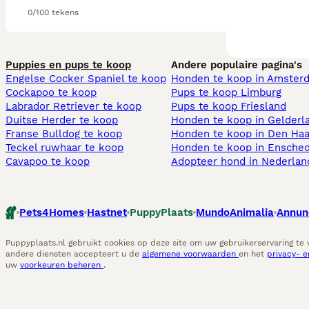
0/100 tekens
Puppies en pups te koop
Andere populaire pagina's
Engelse Cocker Spaniel te koop
Honden te koop in Amster
Cockapoo te koop
Pups te koop Limburg​
Labrador Retriever te koop
Pups te koop Friesland​
Duitse Herder te koop
Honden te koop in Gelderl
Franse Bulldog te koop
Honden te koop in Den Ha
Teckel ruwhaar te koop
Honden te koop in Ensche
Cavapoo te koop
Adopteer hond in Nederlan
Pets4Homes
Hastnet
PuppyPlaats
MundoAnimalia
Annun
Puppyplaats.nl gebruikt cookies op deze site om uw gebruikerservaring te
andere diensten accepteert u de
algemene voorwaarden
en het
privacy- 
uw
voorkeuren beheren
.