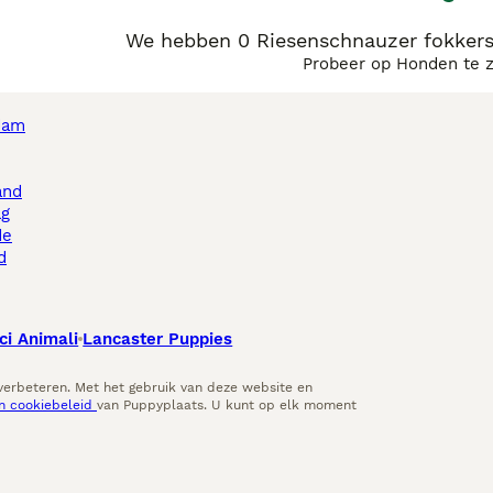
We hebben 0 Riesenschnauzer fokkers
Probeer op Honden te 
dam
and
ag
de
d
ci Animali
Lancaster Puppies
 verbeteren. Met het gebruik van deze website en
en cookiebeleid
van Puppyplaats. U kunt op elk moment