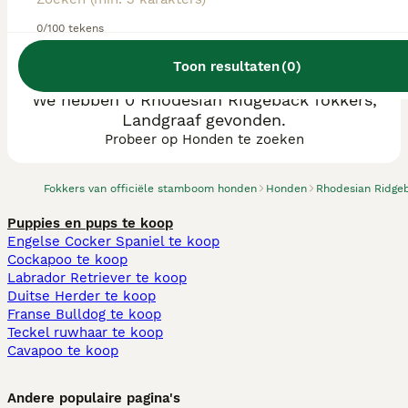
0/100 tekens
Toon resultaten
(
0
)
We hebben 0 Rhodesian Ridgeback fokkers,
Landgraaf gevonden.
Probeer op Honden te zoeken
Fokkers van officiële stamboom honden
Honden
Rhodesian Ridge
Puppies en pups te koop
Engelse Cocker Spaniel te koop
Cockapoo te koop
Labrador Retriever te koop
Duitse Herder te koop
Franse Bulldog te koop
Teckel ruwhaar te koop
Cavapoo te koop
Andere populaire pagina's