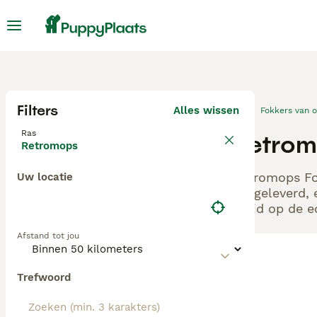
Filters
Alles wissen
Fokkers van 
Ras
Retrom
Retromops
Retromops Fok
Uw locatie
aangeleverd, 
altijd op de 
Afstand tot jou
Trefwoord