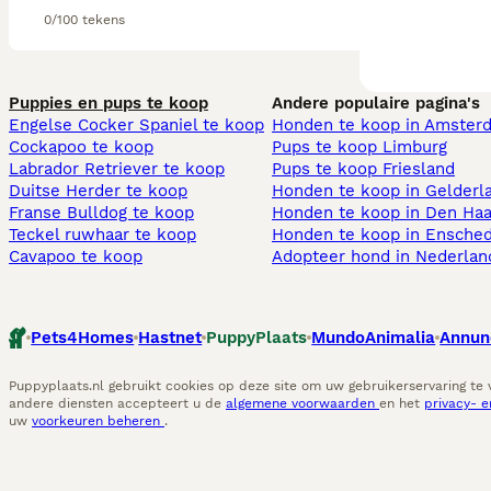
0/100 tekens
Puppies en pups te koop
Andere populaire pagina's
Engelse Cocker Spaniel te koop
Honden te koop in Amster
Cockapoo te koop
Pups te koop Limburg​
Labrador Retriever te koop
Pups te koop Friesland​
Duitse Herder te koop
Honden te koop in Gelderl
Franse Bulldog te koop
Honden te koop in Den Ha
Teckel ruwhaar te koop
Honden te koop in Ensche
Cavapoo te koop
Adopteer hond in Nederlan
Pets4Homes
Hastnet
PuppyPlaats
MundoAnimalia
Annun
Puppyplaats.nl gebruikt cookies op deze site om uw gebruikerservaring te
andere diensten accepteert u de
algemene voorwaarden
en het
privacy- 
uw
voorkeuren beheren
.