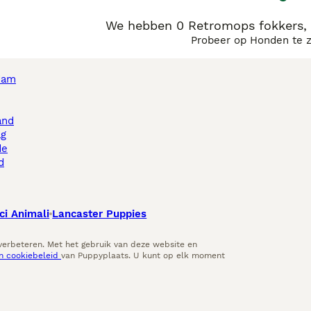
We hebben 0 Retromops fokkers, 
Probeer op Honden te 
dam
and
ag
de
d
ci Animali
Lancaster Puppies
 verbeteren. Met het gebruik van deze website en
en cookiebeleid
van Puppyplaats. U kunt op elk moment