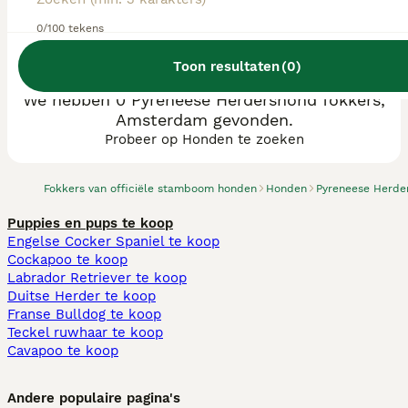
0/100 tekens
Toon resultaten
(
0
)
We hebben 0 Pyreneese Herdershond fokkers,
Amsterdam gevonden.
Probeer op Honden te zoeken
Fokkers van officiële stamboom honden
Honden
Pyreneese Herde
Puppies en pups te koop
Engelse Cocker Spaniel te koop
Cockapoo te koop
Labrador Retriever te koop
Duitse Herder te koop
Franse Bulldog te koop
Teckel ruwhaar te koop
Cavapoo te koop
Andere populaire pagina's