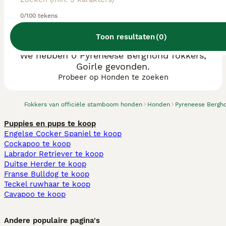
0/100 tekens
Toon resultaten
(
0
)
We hebben 0 Pyreneese Berghond fokkers,
Goirle gevonden.
Probeer op Honden te zoeken
Fokkers van officiële stamboom honden
Honden
Pyreneese Bergh
Puppies en pups te koop
Engelse Cocker Spaniel te koop
Cockapoo te koop
Labrador Retriever te koop
Duitse Herder te koop
Franse Bulldog te koop
Teckel ruwhaar te koop
Cavapoo te koop
Andere populaire pagina's