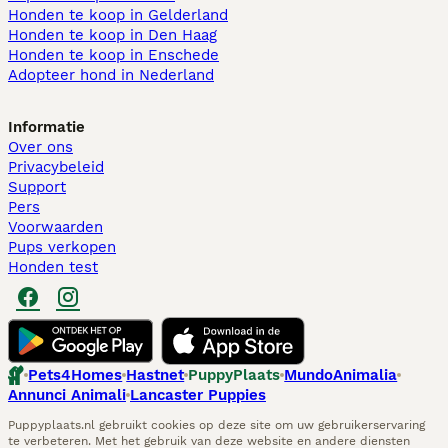
Honden te koop in Gelderland
Honden te koop in Den Haag
Honden te koop in Enschede
Adopteer hond in Nederland
Informatie
Over ons
Privacybeleid
Support
Pers
Voorwaarden
Pups verkopen
Honden test
Pets4Homes
Hastnet
PuppyPlaats
MundoAnimalia
Annunci Animali
Lancaster Puppies
Puppyplaats.nl gebruikt cookies op deze site om uw gebruikerservaring
te verbeteren. Met het gebruik van deze website en andere diensten