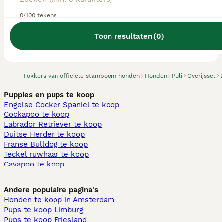
0/100 tekens
Toon resultaten
(
0
)
We hebben 0 Puli fokkers, Losser gevonden.
Probeer op Honden te zoeken
Fokkers van officiële stamboom honden
Honden
Puli
Overijssel
Puppies en pups te koop
Engelse Cocker Spaniel te koop
Cockapoo te koop
Labrador Retriever te koop
Duitse Herder te koop
Franse Bulldog te koop
Teckel ruwhaar te koop
Cavapoo te koop
Andere populaire pagina's
Honden te koop in Amsterdam
Pups te koop Limburg​
Pups te koop Friesland​