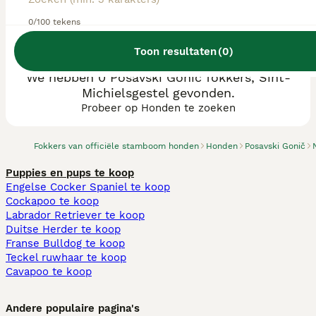
0/100 tekens
Toon resultaten
(
0
)
We hebben 0 Posavski Gonič fokkers, Sint-
Michielsgestel gevonden.
Probeer op Honden te zoeken
Fokkers van officiële stamboom honden
Honden
Posavski Gonič
Puppies en pups te koop
Engelse Cocker Spaniel te koop
Cockapoo te koop
Labrador Retriever te koop
Duitse Herder te koop
Franse Bulldog te koop
Teckel ruwhaar te koop
Cavapoo te koop
Andere populaire pagina's